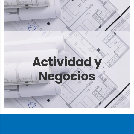
elit. Ut elit tellus, luctus nec ullamcorper mattis,
pulvinar dapibus leo.
Hover Box Element
Actividad y
Click edit button to change this text. Lorem
Negocios
ipsum dolor sit amet, consectetur adipiscing
elit. Ut elit tellus, luctus nec ullamcorper mattis,
pulvinar dapibus leo.